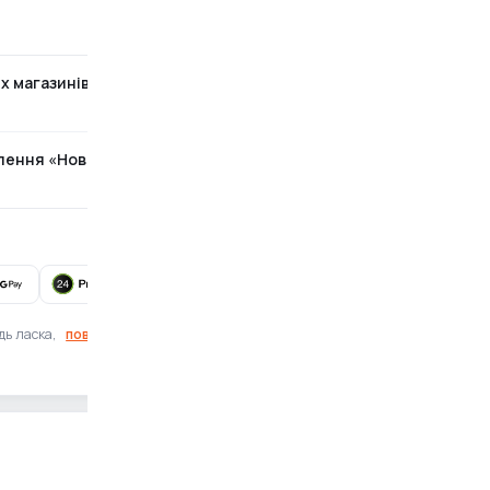
х магазинів
Безкоштовно
ілення «Нова Пошта»
За тарифами перевізника
Готівка при отриманні також доступна
дь ласка,
повідомте нам
Знайшли помилку?