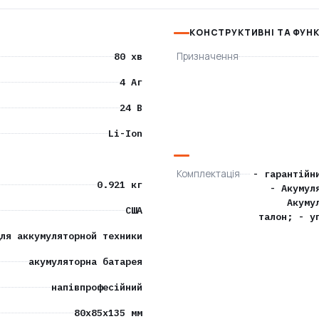
КОНСТРУКТИВНІ ТА ФУН
80 хв
Призначення
4 Аг
24 В
Li-Ion
Комплектація
- гарантійн
0.921 кг
- Акумул
Акуму
США
талон; - у
ля аккумуляторной техники
акумуляторна батарея
напівпрофесійний
80х85х135 мм