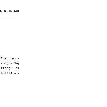
КЦІОНАЛЬНІ ОСОБЛИВОСТІ
для електроінструменту
ий талон; - інструкція з експлуатації; - упаковка
ятор; * Зарядний пристрій в комплект не входить -
лятор; - інструкція з експлуатації; - гарантійний
паковка * Зарядний пристрій в комплект не входить