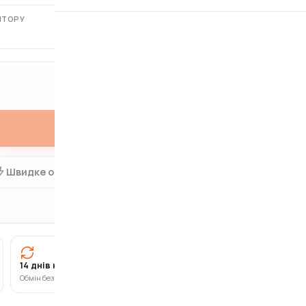
ЯТОРУ
КРАЇНА ПОХОДЖЕННЯ
США
Купити
Швидке оформлення в 1 клік
14 днів на повернення
Оплата частинами
Обмін без зайвих питань
ПриватБанк · Monobank