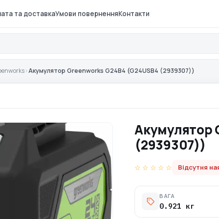
ата та доставка
Умови повернення
Контакти
eenworks
›
Акумулятор Greenworks G24B4 (G24USB4 (2939307))
Акумулятор 
(2939307))
☆ ☆ ☆ ☆ ☆
Відсутня на
ВАГА
0.921 кг