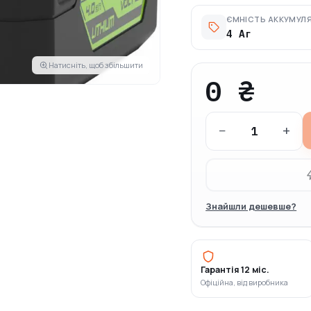
ЄМНІСТЬ АККУМУЛ
4 Аг
Натисніть, щоб збільшити
0 ₴
−
+
Знайшли дешевше?
Гарантія 12 міс.
Офіційна, від виробника