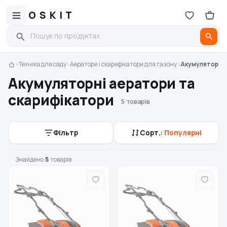
OSKIT
›
Техніка для саду
›
Аератори і скарифікатори для газону
›
Акумуляторні 
Акумуляторні аератори та
скарифікатори
5 товарів
Фільтр
Сорт.:
Популярні
Знайдено
5
товарів