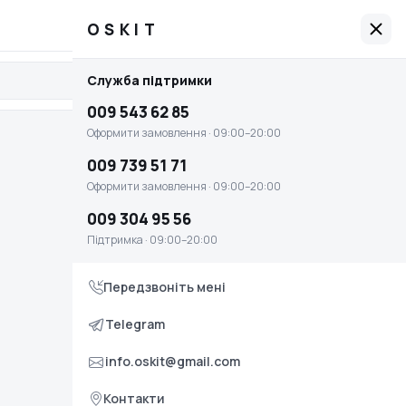
009 543 62 85
Графік роботи: 09:00–20:00
OSKIT
OSKIT
Служба підтримки
Увійти
Головна
009 543 62 85
Оплата і доставка
Оформити замовлення · 09:00–20:00
Умови повернення та обміну
009 739 51 71
Оформити замовлення · 09:00–20:00
Контакти
009 304 95 56
Служба підтримки
Підтримка · 09:00–20:00
009 543 62 85
Передзвоніть мені
Оформити замовлення · 09:00–20:00
009 739 51 71
Telegram
Оформити замовлення · 09:00–20:00
info.oskit@gmail.com
009 304 95 56
Контакти
Підтримка · 09:00–20:00