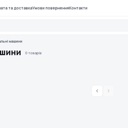
ата та доставка
Умови повернення
Контакти
альні машини
ашини
0 товарів