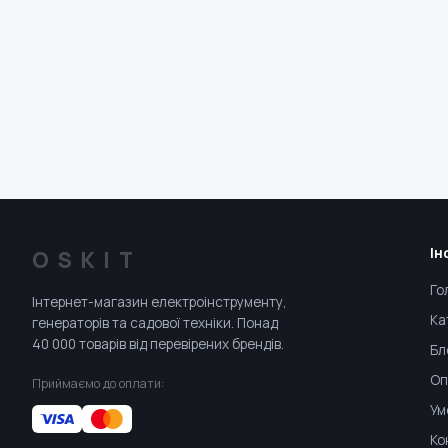
Ін
OSKIT
Го
Інтернет-магазин електроінструменту,
Ка
генераторів та садової техніки. Понад
40 000 товарів від перевірених брендів.
Бл
Оп
Приймаємо до оплати:
Ум
Ко