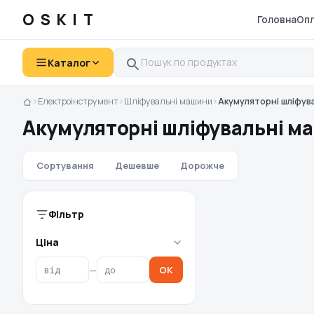
OSKIT
Головна
Опл
Каталог
›
Електроінструмент
›
Шліфувальні машини
›
Акумуляторні шліфув
Акумуляторні шліфувальні м
Сортування
Дешевше
Дорожче
Фільтр
Ціна
—
OK