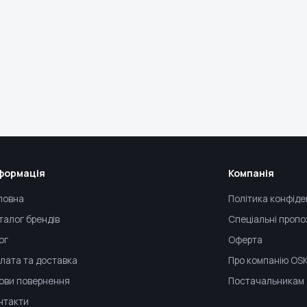
формація
Компанія
ловна
Політика конфіде
талог брендів
Спеціальні пропо
ог
Оферта
лата та доставка
Про компанію OS
ови повернення
Постачальникам
нтакти