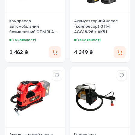
Компресор
Акумуляторний насос
автомобільний
(компресор) GTM
безмасляний GTM RLA-
AСC18/26 + АКБ і
0201 12В
Є в наявності
Є в наявності
1 462 ₴
4 349 ₴
Акумуляторний насос
Компресор