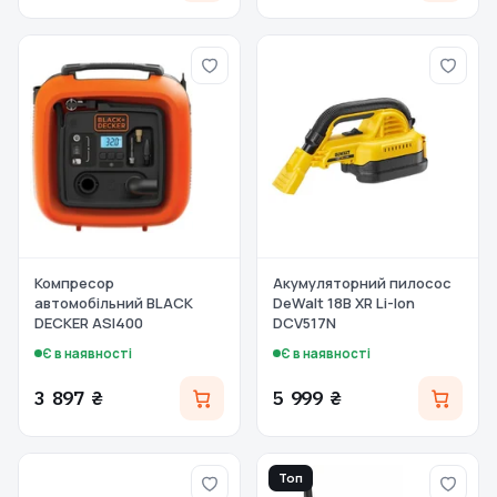
Компресор
Акумуляторний пилосос
автомобільний BLACK
DeWalt 18В XR Li-lon
DECKER ASI400
DCV517N
Є в наявності
Є в наявності
3 897 ₴
5 999 ₴
Топ