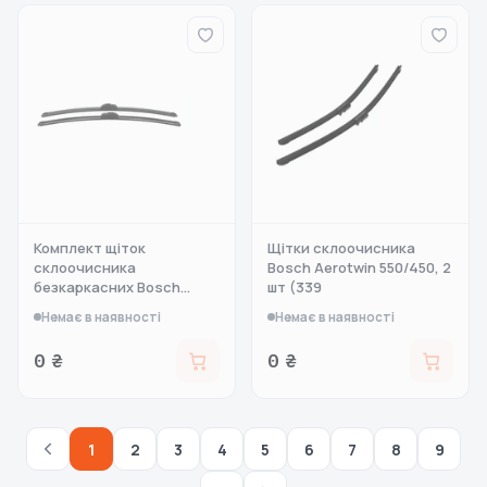
Комплект щіток
Щітки склоочисника
склоочисника
Bosch Aerotwin 550/450, 2
безкаркасних Bosch
шт (339
Aerot
Немає в наявності
Немає в наявності
0 ₴
0 ₴
1
2
3
4
5
6
7
8
9