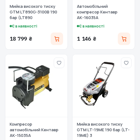
Мийка високого тиску
Автомобільний
GTM LT890G-3100B 190
компресор Кентавр
бар (LT890
АК-16035A
Є в наявності
Є в наявності
18 799 ₴
1 146 ₴
Компресор
Мийка високого тиску
автомобільний Кентавр
GTM LT-19ME 190 бар (LT-
АК-15035А
19ME) 3