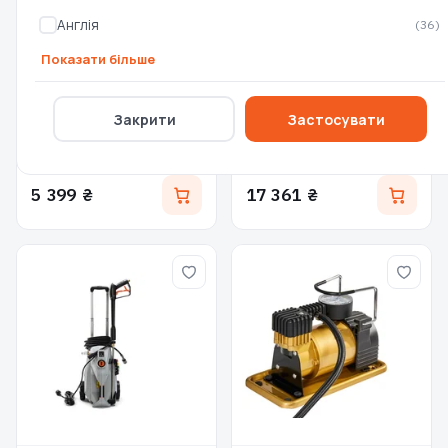
Англія
(36)
Показати більше
Мийка високого тиску KS
Мийка бензинова
PW130H
високого тиску GTM
Закрити
Застосувати
LT810B (LT810B) 3
Є в наявності
Є в наявності
5 399 ₴
17 361 ₴