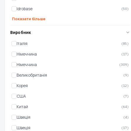
Idrobase
(50)
Показати більше
Виробник
Італія
(85)
Мийка високого тиску KS
Мийка високого тиску KS
PW160HV
PW145V
Німеччина
(17)
Німеччина
(309)
Є в наявності
Є в наявності
Великобританія
(9)
9 199 ₴
6 799 ₴
Корея
(12)
США
(7)
Китай
(64)
Швеція
(4)
Швеція
(17)