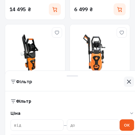
14 495 ₴
6 499 ₴
Фільтр
Мийка високого тиску
Мийка високого тиску
GTM LT305-1800K 140 бар
GTM LT505-2200B 170 бар
Фільтр
(LT305-
(LT505-
Є в наявності
Є в наявності
Ціна
4 799 ₴
7 999 ₴
—
OK