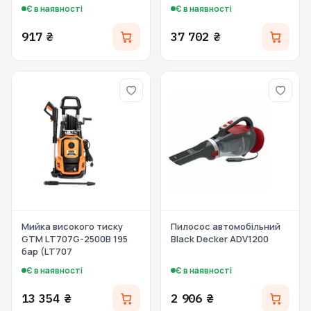
Є в наявності
Є в наявності
917 ₴
37 702 ₴
Мийка високого тиску
Пилосос автомобільний
GTM LT707G-2500B 195
Black Decker ADV1200
бар (LT707
Є в наявності
Є в наявності
13 354 ₴
2 906 ₴