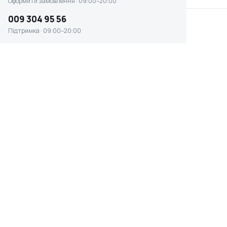
Оформити замовлення · 09:00–20:00
009 304 95 56
Підтримка · 09:00–20:00
Бензиновий культиватор
Бензиновий культиватор
KS 9HP-1350G-3 (500)
KS 7HP-950S
Є в наявності
Є в наявності
50 099 ₴
33 799 ₴
Бензиновий культиватор
Бензиновий культиватор