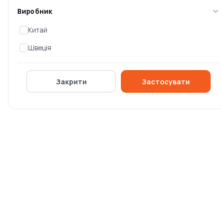
Виробник
0 ₴
0 ₴
Китай
Швеція
Закрити
Застосувати
Мотоблок Forte 1050S
Культиватор Forte 1350G
(81300)
NEW Червоний (BP113380)
Немає в наявності
Немає в наявності
0 ₴
0 ₴