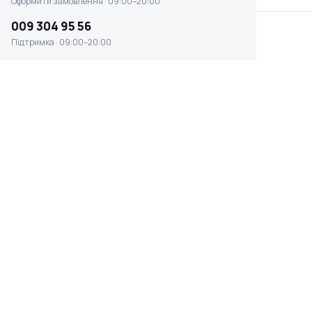
Оформити замовлення · 09:00–20:00
009 304 95 56
Підтримка · 09:00–20:00
Акумуляторний
Гравер Stark MG-18218
багатофункціональний
інструмент Bosch
Є в наявності
Є в наявності
5 742 ₴
1 749 ₴
Акумуляторний
Багатофункціональний