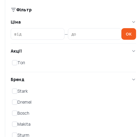
3 186 ₴
0 ₴
Фільтр
Ціна
—
OK
Акції
Топ
Бренд
Stark
Гравер Sturm GM2317FL
Акумуляторна пряма
шліфмашинка Makita
Dremel
BGD800Z (без а
Немає в наявності
Немає в наявності
Bosch
0 ₴
0 ₴
Makita
Sturm