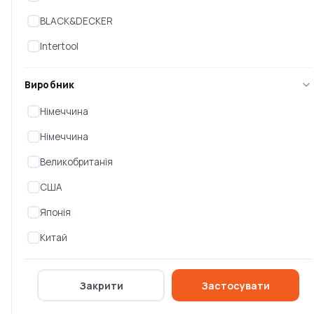
BLACK&DECKER
Intertool
Виробник
Німеччина
Німеччина
Великобританія
Шліфмашина пряма
Гравер Dremel 4250-35
(гравер) INTERTOOL DT-
(F0134250JD)
США
0517
Немає в наявності
Немає в наявності
Японія
0 ₴
0 ₴
Китай
Закрити
Застосувати