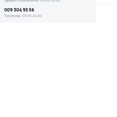
Оформити замовлення · 09:00–20:00
009 304 95 56
Підтримка · 09:00–20:00
КАТЕГОРІЇ AL-KO
Техніка для саду
40
Не знаєте, що обрати?