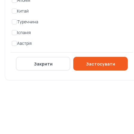
Японія
Китай
Туреччина
Іспанія
Австрія
Генератор дизельний
Генератор дизельний
Закрити
Застосувати
GENERGY GDS90T
Genergy GDS150T
(240212090)
(240039090)
Є в наявності
Є в наявності
939 999 ₴
1 200 000 ₴
846 000 ₴
1 080 000 ₴
-10%
-10%