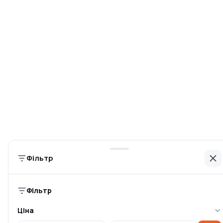
Дизельний генератор
Дизельний генератор
«Könner & Söhnen» KS
«Könner & Söhnen» KS
9200HDES-1/
9100HDE-1/3
Є в наявності
Є в наявності
98 599 ₴
74 299 ₴
Фільтр
-10%
Фільтр
Ціна