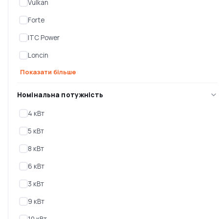
Vulkan
Генератор дизельний
Генератор дизельний
GENERGY GDS10T
Forte
GENERGY GDS14M
(240217090)
(240062090)
ITC Power
Є в наявності
Є в наявності
Loncin
179 000 ₴
189 999 ₴
170 050 ₴
171 000 ₴
Показати більше
Номінальна потужність
-10%
4 кВт
5 кВт
8 кВт
6 кВт
3 кВт
Генератор дизельний
Генератор дизельний
9 кВт
GENERGY GDS14T
GENERGY GDS20T
(240214090)
(240215090)