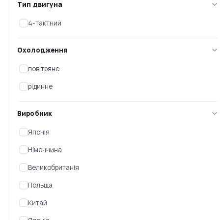
557 100 ₴
Тип двигуна
4-тактний
-5%
-10%
Охолодження
повітряне
рідинне
Виробник
Генератор дизельний
Генератор дизельний
Японія
GENERGY GDS130T
GENERGY GDS50T
(240213090)
(240067090)
Німеччина
Є в наявності
Є в наявності
Великобританія
990 000 ₴
729 000 ₴
Польща
940 500 ₴
656 100 ₴
Китай
-10%
-10%