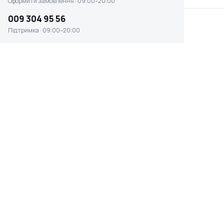
Оформити замовлення · 09:00–20:00
009 304 95 56
Підтримка · 09:00–20:00
Дизельний генератор
Дизельний генератор
Hyundai DHY 20000SE-T
Hyundai DHY 14000LE-T
Є в наявності
Є в наявності
273 000 ₴
207 025 ₴
Дизельний генератор
Дизельний генератор