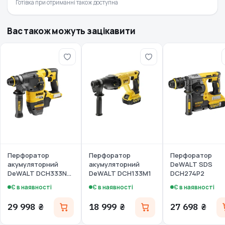
Готівка при отриманні також доступна
Вас також можуть зацікавити
Перфоратор
Перфоратор
Перфоратор
акумуляторний
акумуляторний
DeWALT SDS
DeWALT DCH333NT
DeWALT DCH133M1
DCH274P2
(без акумул
Є в наявності
Є в наявності
Є в наявності
29 998 ₴
18 999 ₴
27 698 ₴