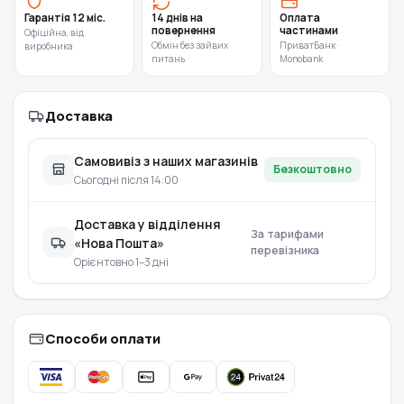
Гарантія 12 міс.
14 днів на
Оплата
повернення
частинами
Офіційна, від
Обмін без зайвих
ПриватБанк ·
виробника
питань
Monobank
Доставка
Самовивіз з наших магазинів
Безкоштовно
Сьогодні після 14:00
Доставка у відділення
За тарифами
«Нова Пошта»
перевізника
Орієнтовно 1–3 дні
Способи оплати