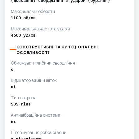
(довбання) свердління з ударом (буріння)
Максимальні обороти
1100 об/хв
Максимальна частота ударів
4600 уд/хв
КОНСТРУКТИВНІ ТА ФУНКЦІОНАЛЬНІ
ОСОБЛИВОСТІ
Обмежувач глибини свердління
є
Індикатор заміни щіток
ні
Тип патрона
SDS-Plus
Антивібраційна система
ні
Підсвічування робочої зони
з підсвіткою