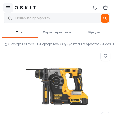
OSKIT
Опис
Характеристики
Відгуки
›
Електроінструмент
›
Перфоратори
›
Акумуляторні перфоратори
›
DeWAL