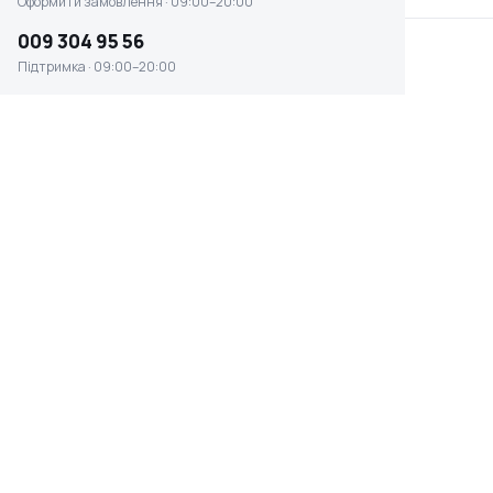
Оформити замовлення · 09:00–20:00
009 304 95 56
Підтримка · 09:00–20:00
Дриль ударна STANLEY STDR5510
☆ ☆ ☆ ☆ ☆
Відсутня наявність
0 ₴
ПОТУЖНІСТЬ, ВТ
ВАГА
550 Вт
1.55 кг
ОБМЕЖУВАЧ ГЛИБИНИ
КІЛЬКІСТЬ ШВИДКОСТЕЙ
СВЕРДЛІННЯ
1
ні