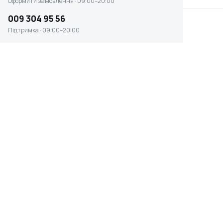
Оформити замовлення · 09:00–20:00
009 304 95 56
Підтримка · 09:00–20:00
Настільна торцева пила Makita LS1016
☆ ☆ ☆ ☆ ☆
Відсутня наявність
0 ₴
ПОТУЖНІСТЬ, ВТ
ВАГА
1510 Вт
24.1 кг
НАПРУГА
ШИРИНА ПРОПИЛА 45 °
однофазні (220 В)
197 мм
Швидке оформлення в 1 клік
Гарантія 12 міс.
14 днів на
Оплата