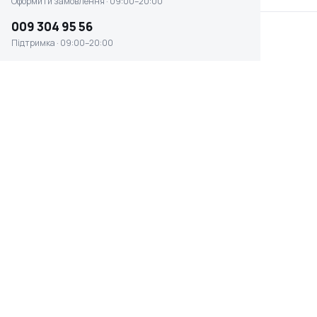
Оформити замовлення · 09:00–20:00
009 304 95 56
Підтримка · 09:00–20:00
Пила торцювальна + циркулярка Bosch
GTM 12 JL (0601B15001)
☆ ☆ ☆ ☆ ☆
Відсутня наявність
39 426 ₴
ПОТУЖНІСТЬ, ВТ
ВАГА
1800 Вт
21 кг
ПОСАДКОВИЙ ДІАМЕТР
ШИРИНА ПРОПИЛА 90 °
ДИСКА
150 мм
30 мм