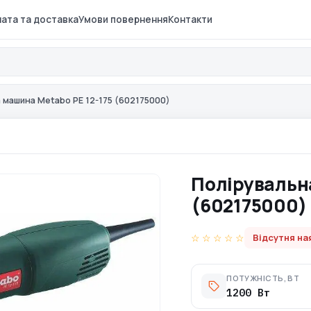
ата та доставка
Умови повернення
Контакти
 машина Metabo PE 12-175 (602175000)
Полірувальн
(602175000)
☆ ☆ ☆ ☆ ☆
Відсутня на
ПОТУЖНІСТЬ, ВТ
1200 Вт