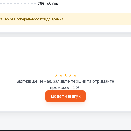
700 об/хв
ацію без попереднього повідомлення.
★ ★ ★ ★ ★
Відгуків ще немає. Залиште перший та отримайте
промокод −5%!
Додати відгук