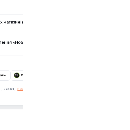
х магазинів
Безкоштовно
ілення «Нова Пошта»
За тарифами перевізника
Готівка при отриманні також доступна
дь ласка,
повідомте нам
Знайшли помилку?