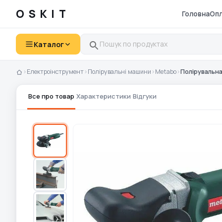
OSKIT
Головна
Опл
Каталог
›
Електроінструмент
›
Полірувальні машини
›
Metabo
›
Полірувальна
Все про товар
Характеристики
Відгуки