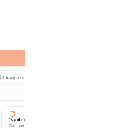
ДІАМЕТР ДИСКА
175 мм
Купити
Швидке оформлення в 1 клік
14 днів на повернення
Оплата частинами
Обмін без зайвих питань
ПриватБанк · Monobank