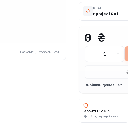
КЛАС
професійні
0 ₴
Натисніть, щоб збільшити
−
+
Знайшли дешевше?
Гарантія 12 міс.
Офіційна, від виробника