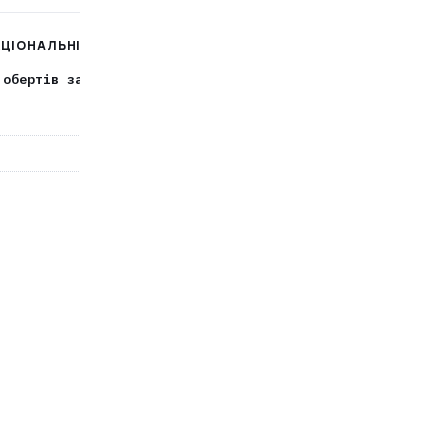
КЦІОНАЛЬНІ ОСОБЛИВОСТІ
 обертів захист від випадкового включення плавний
пуск підтримка постійних обертів
М14
кутові