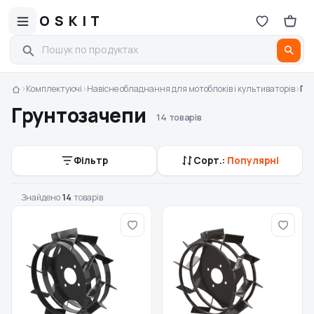
OSKIT
›
Комплектуючі
›
Навісне обладнання для мотоблоків і культиваторів
›
Гр
Грунтозачепи
14 товарів
Фільтр
Сорт.:
Популярні
Знайдено
14
товарів