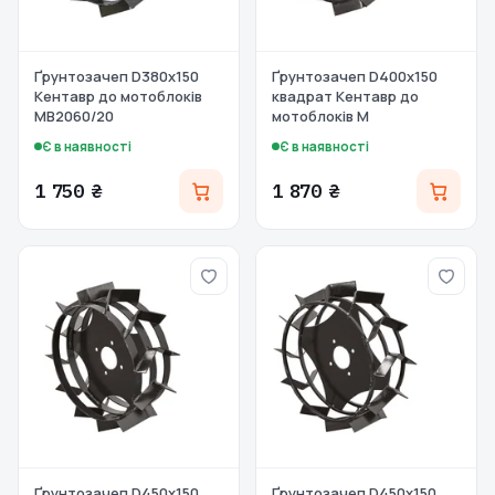
Ґрунтозачеп D380x150
Ґрунтозачеп D400x150
Кентавр до мотоблоків
квадрат Кентавр до
МВ2060/20
мотоблоків М
Є в наявності
Є в наявності
1 750 ₴
1 870 ₴
Ґрунтозачеп D450x150
Ґрунтозачеп D450x150