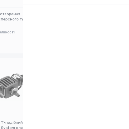
 створення
Набір для створення
сперсного туману
дрібнодисперсного туману з
тайме
аявності
Немає в наявності
0 ₴
 Т-подібний Gardena
З'єднувач Т-подібний для
p System для ш
мікронасадок Gardena Micro-