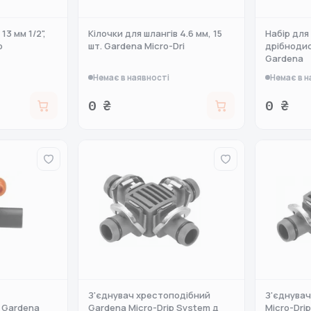
13 мм 1/2",
Кілочки для шлангів 4.6 мм, 15
Набір для
o
шт. Gardena Micro-Dri
дрібноди
Gardena
Немає в наявності
Немає в н
0 ₴
0 ₴
З'єднувач хрестоподібний
З'єднувач
. Gardena
Gardena Micro-Drip System д
Micro-Dri