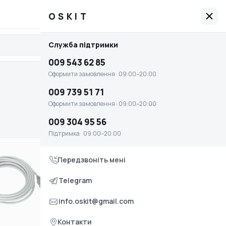
009 543 62 85
Графік роботи: 09:00–20:00
OSKIT
OSKIT
Служба підтримки
Увійти
Головна
009 543 62 85
Оплата і доставка
Оформити замовлення · 09:00–20:00
Умови повернення та обміну
009 739 51 71
Оформити замовлення · 09:00–20:00
Контакти
009 304 95 56
Служба підтримки
Підтримка · 09:00–20:00
009 543 62 85
Передзвоніть мені
Оформити замовлення · 09:00–20:00
009 739 51 71
Telegram
Оформити замовлення · 09:00–20:00
info.oskit@gmail.com
009 304 95 56
Контакти
Підтримка · 09:00–20:00