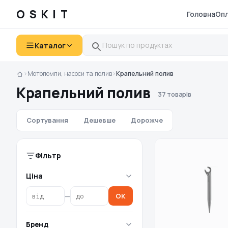
OSKIT
Головна
Опл
Каталог
›
Мотопомпи, насоси та полив
›
Крапельний полив
Крапельний полив
37 товарів
Сортування
Дешевше
Дорожче
Фільтр
Ціна
—
OK
Бренд