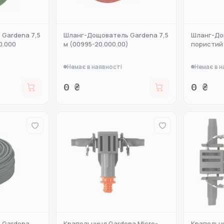
Gardena 7,5
Шланг-Дощователь Gardena 7,5
Шланг-До
0.000
м (00995-20.000.00)
пористий 
Немає в наявності
Немає в н
0 ₴
0 ₴
 Gardena
Крапельниця Gardena Micro-
Крапельни