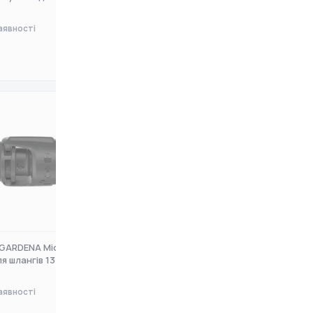
аявності
Немає в наявності
0 ₴
GARDENA Micro-Drip
Комплект GARDENA Micro-Drip-
я шлангів 13 мм
System для рядного полив
аявності
Немає в наявності