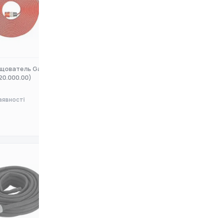
щователь Gardena 15
Шланг-Дощователь Gardena 15
20.000.00)
м (01998-20.000.00)
аявності
Немає в наявності
0 ₴