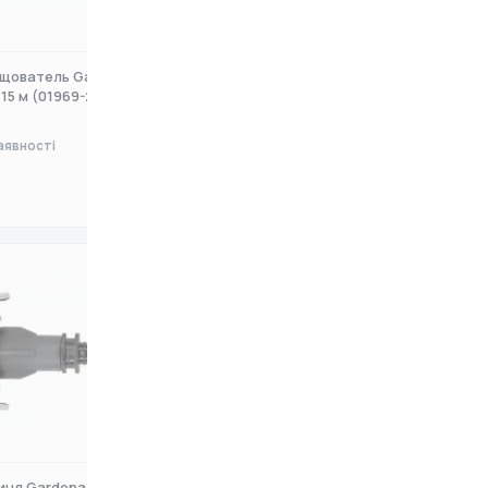
щователь Gardena
Шланг-Дощователь Gardena
15 м (01969-20.000
пористий 7,5 м (01968-20.00
аявності
Немає в наявності
0 ₴
ця Gardena Micro-
Шланг-Дощователь Gardena