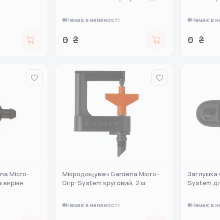
Немає в наявності
Немає в н
0 ₴
0 ₴
na Micro-
Мікродощувач Gardena Micro-
Заглушка 
а вирівн
Drip-System круговий, 2 ш
System дл
Немає в наявності
Немає в н