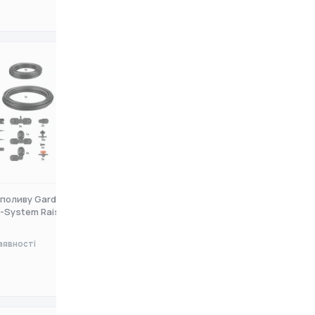
0 ₴
 поливу Gardena
Комплект поливу Gardena
p-System Raised Bed
Micro-Drip-System Terrace Se
аявності
Немає в наявності
0 ₴