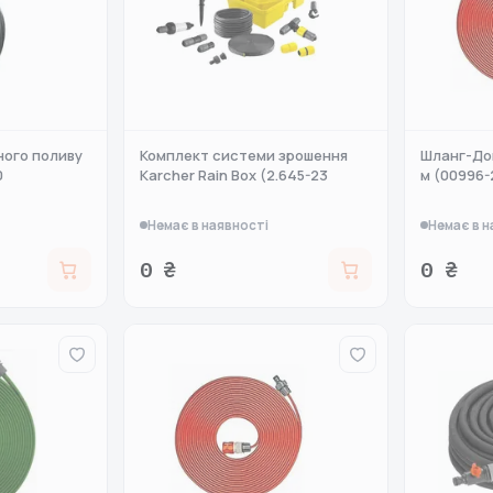
ного поливу
Комплект системи зрошення
Шланг-До
0
Karcher Rain Box (2.645-23
м (00996-
Немає в наявності
Немає в н
0 ₴
0 ₴