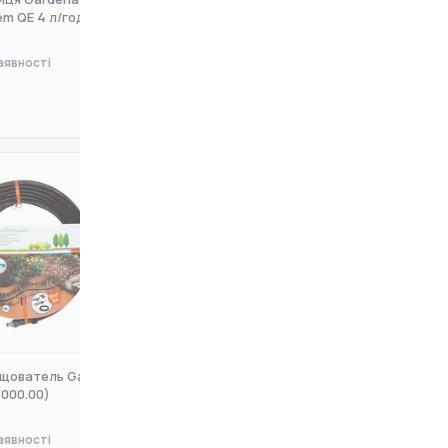
em QE 4 л/год, 10
(01389-20.000.00)
аявності
Немає в наявності
0 ₴
щователь Gardena
Шланг-Дощователь Gardena
.000.00)
(13131-20.000.00)
аявності
Немає в наявності