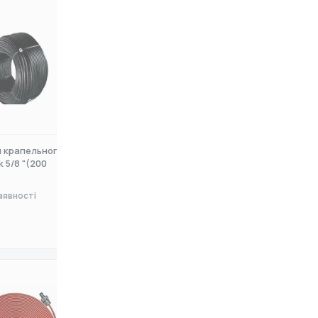
 крапельного поливу
Шланг для крапельного поливу
k 5/8 "(200
Evci Plastik 5/8 "(200
аявності
Немає в наявності
0 ₴