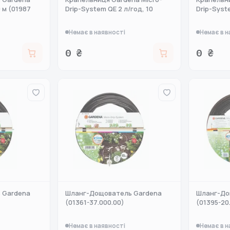
 м (01987
Drip-System QE 2 л/год, 10
Drip-Syst
Немає в наявності
Немає в н
0 ₴
0 ₴
 Gardena
Шланг-Дощователь Gardena
Шланг-До
(01361-37.000.00)
(01395-20
Немає в наявності
Немає в н