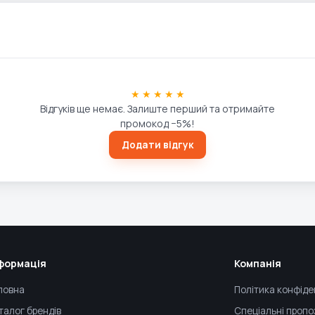
★ ★ ★ ★ ★
Відгуків ще немає. Залиште перший та отримайте
промокод −5%!
Додати відгук
формація
Компанія
ловна
Політика конфіде
талог брендів
Спеціальні пропо