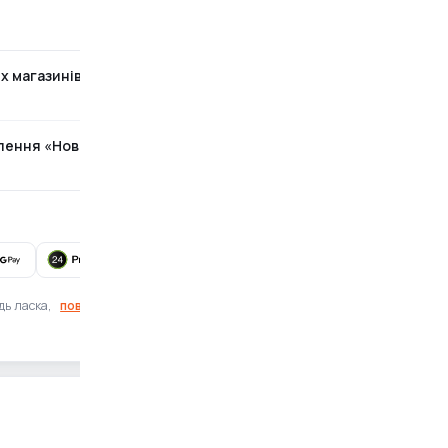
х магазинів
Безкоштовно
ілення «Нова Пошта»
За тарифами перевізника
Готівка при отриманні також доступна
дь ласка,
повідомте нам
Знайшли помилку?