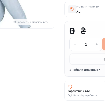
РОЗМІР/НОМЕР
XL
Натисніть, щоб збільшити
0 ₴
−
+
Знайшли дешевше?
Гарантія 12 міс.
Офіційна, від виробника