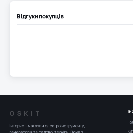
Відгуки покупців
Ін
OSKIT
Го
Інтернет-магазин електроінструменту,
Ка
генераторів та садової техніки. Понад