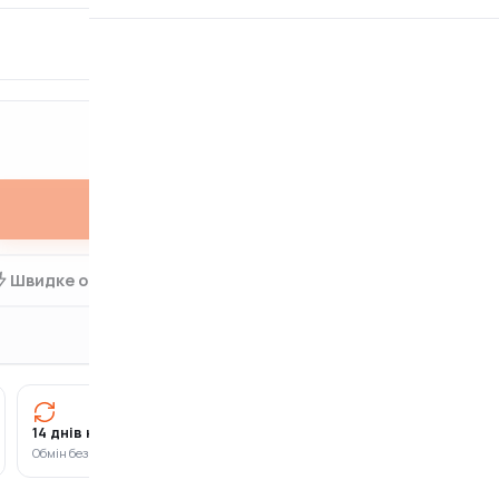
ВИКОРИСТАННЯ
багаторазові
Купити
Швидке оформлення в 1 клік
14 днів на повернення
Оплата частинами
Обмін без зайвих питань
ПриватБанк · Monobank