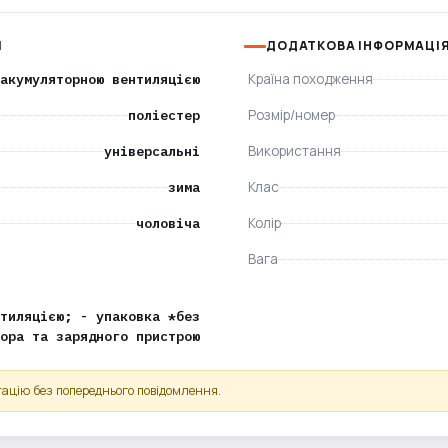
І
ДОДАТКОВА ІНФОРМАЦІ
акумуляторною вентиляцією
Країна походження
поліестер
Розмір/номер
універсальні
Використання
зима
Клас
чоловіча
Колір
Вага
тиляцією; - упаковка *без
ора та зарядного пристрою
ацію без попереднього повідомлення.