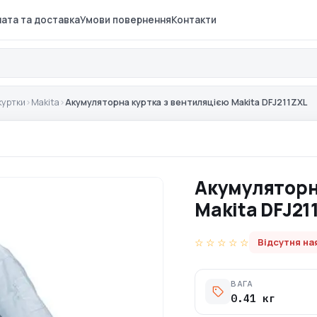
ата та доставка
Умови повернення
Контакти
куртки
›
Makita
›
Акумуляторна куртка з вентиляцією Makita DFJ211ZXL
Акумуляторн
Makita DFJ21
☆ ☆ ☆ ☆ ☆
Відсутня на
ВАГА
0.41 кг