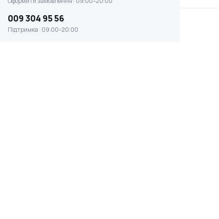
Оформити замовлення · 09:00–20:00
009 304 95 56
Підтримка · 09:00–20:00
Наколінники захисні Intertool (SP-
0036)
☆ ☆ ☆ ☆ ☆
Відсутня наявність
0 ₴
ВАГА
ТИП ТОВАРУ
0.198 кг
наколінники
РЕГУЛЮВАННЯ РОЗМІРУ
МАТЕРІАЛ
є
пластик поліестер