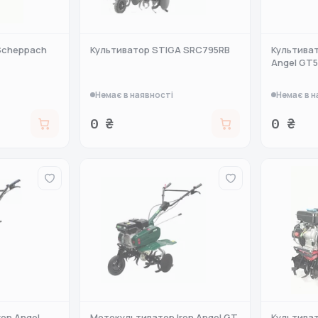
Scheppach
Культиватор STIGA SRC795RB
Культиват
Angel GT5
Немає в наявності
Немає в н
0 ₴
0 ₴
on Angel
Мотокультиватор Iron Angel GT
Культиват