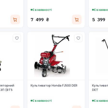
Є в наявності
Є в наявн
7 499 ₴
5 399 
ляторний
Культиватор Honda FJ500 DER
Культиват
 ЗП (BT5
DET
Є в наявності
Є в наявн