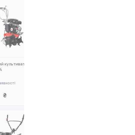
ий культиватор
Культиватор електричний Iron
4
Angel ЕТ1600 M
аявності
Немає в наявності
 ₴
0 ₴