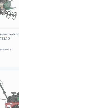
иватор Iron Angel GT
Культиватор Rato RG1.0-45Q-D
TE LPG
аявності
Немає в наявності
0 ₴