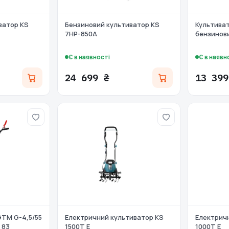
ватор KS
Бензиновий культиватор KS
Культива
7HP-850A
бензинови
Є в наявності
Є в наявн
24 699 ₴
13 399
TM G-4,5/55
Електричний культиватор KS
Електрич
 83
1500T E
1000T E