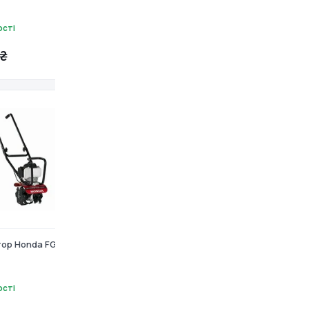
ості
Є в наявності
₴
21 999 ₴
ор Honda FG110 K2
Культиватор електричний
Einhell GC-RT 7530 (3431050)
ості
Немає в наявності