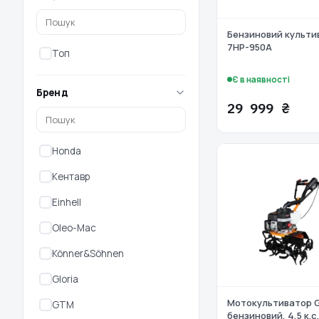
Бензиновий культи
7HP-950A
Топ
Є в наявності
Бренд
29 999 ₴
Honda
Кентавр
Einhell
Oleo-Mac
Könner&Söhnen
Gloria
Мотокультиватор G
GTM
бензиновий, 4,5 к.с.