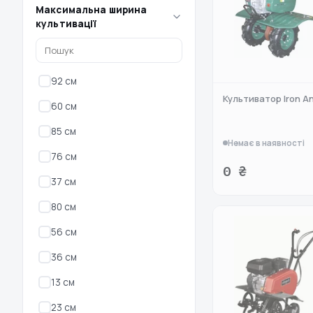
Максимальна ширина
культивації
92 см
Культиватор Iron A
60 см
85 см
Немає в наявності
76 см
0 ₴
37 см
80 см
56 см
36 см
13 см
23 см