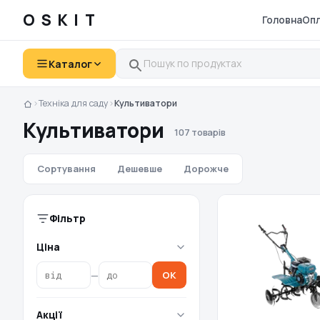
OSKIT
Головна
Опл
Каталог
›
Техніка для саду
›
Культиватори
Культиватори
107 товарів
Сортування
Дешевше
Дорожче
Фільтр
Ціна
—
OK
Акції