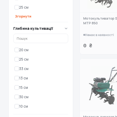
25 см
Згорнути
Мотокультиватор 
MTP 850
Глибина культивації
Немає в наявності
0 ₴
20 см
25 см
33 см
13 см
15 см
30 см
10 см
Мотокультиватор Ir