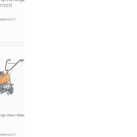
11223)
(83152)
аявності
Немає в наявності
0 ₴
ор Oleo-Mac МН 165R
Мотокультиватор Maruyama
MT42
аявності
Немає в наявності