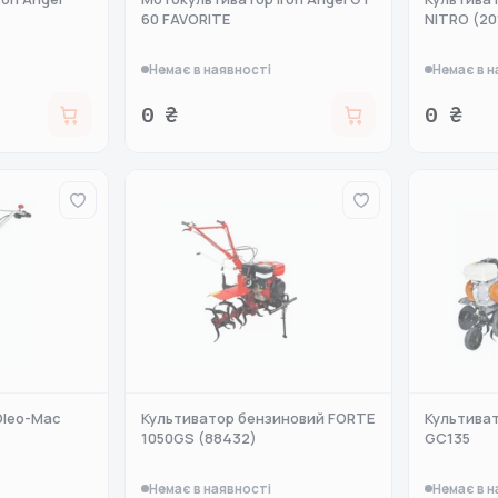
60 FAVORITE
NITRO (20
Немає в наявності
Немає в н
0 ₴
0 ₴
Oleo-Mac
Культиватор бензиновий FORTE
Культиват
1050GS (88432)
GC135
Немає в наявності
Немає в н