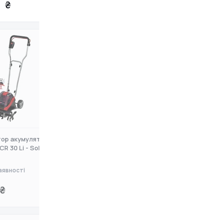
 ₴
5 592 ₴
тор акумуляторний
Культиватор Husqvarna TF334
CR 30 Li - Solo
аявності
Немає в наявності
₴
0 ₴