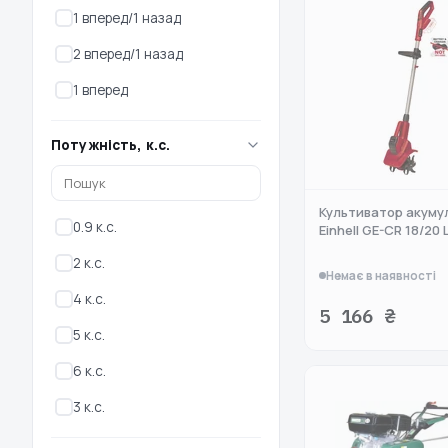
1 вперед/1 назад
2 вперед/1 назад
1 вперед
Потужність, к.с.
Культиватор акуму
0.9 к.с.
Einhell GE-CR 18/20 L
2 к.с.
Немає в наявності
4 к.с.
5 166 ₴
5 к.с.
6 к.с.
3 к.с.