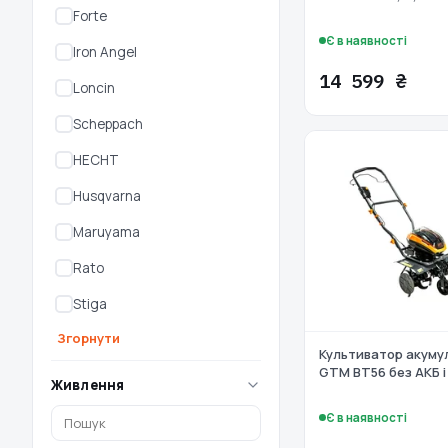
Forte
Є в наявності
Iron Angel
14 599 ₴
Loncin
Scheppach
HECHT
Husqvarna
Maruyama
Rato
Stiga
Згорнути
Культиватор акуму
GTM BT56 без АКБ і
Живлення
Є в наявності