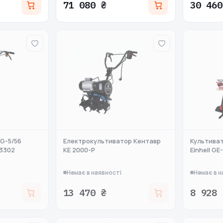
71 080 ₴
30 460
G-5/56
Електрокультиватор Кентавр
Культива
83302
КЕ 2000-Р
Einhell GE-
Немає в наявності
Немає в н
13 470 ₴
8 928 