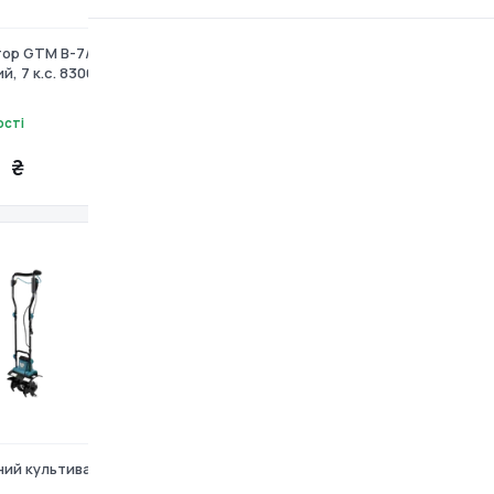
тор GTM B-7/88-2
Бензиновий культиватор KS
й, 7 к.с. 83060
4HP-70
ості
Є в наявності
 ₴
19 299 ₴
ний культиватор KS
Культиватор акумуляторний
GTM BT56 + 2 АКБ і ЗП (BT5