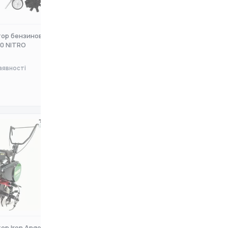
ор бензиновий Iron
Мотокультиватор Iron Angel
0 NITRO
FAVORITE GT06
аявності
Немає в наявності
0 ₴
ор Iron Angel GT50
Культиватор Forte МКБ-25