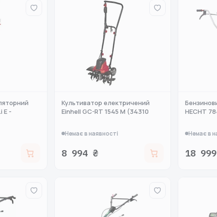
ляторний
Культиватор електричений
Бензинов
i E -
Einhell GC-RT 1545 M (34310
HECHT 78
Немає в наявності
Немає в н
8 994 ₴
18 999