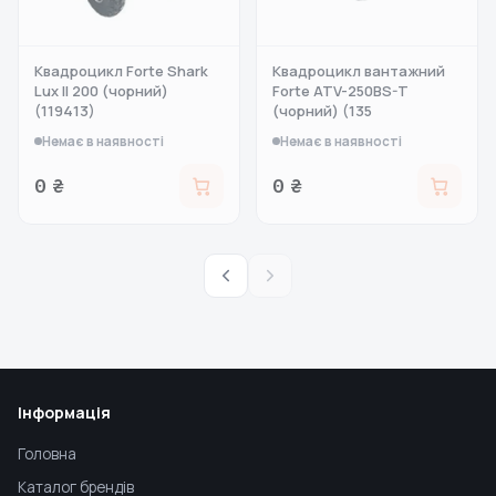
Квадроцикл Forte Shark
Квадроцикл вантажний
Lux II 200 (чорний)
Forte ATV-250BS-T
(119413)
(чорний) (135
Немає в наявності
Немає в наявності
0 ₴
0 ₴
Інформація
Головна
Каталог брендів