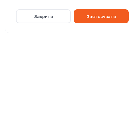
Немає в наявності
Закрити
Застосувати
0 ₴
Інформація
Головна
Каталог брендів
Блог
Оплата та доставка
Умови повернення