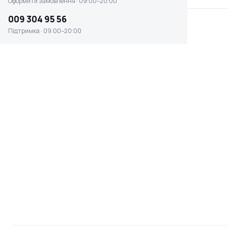
Оформити замовлення · 09:00–20:00
009 304 95 56
Підтримка · 09:00–20:00
Фільтруючий картридж
Змінний фільтр
SPA 1200 Metabo
Scheppach для на1000
(344099170)
Немає в наявності
Немає в наявності
0 ₴
0 ₴