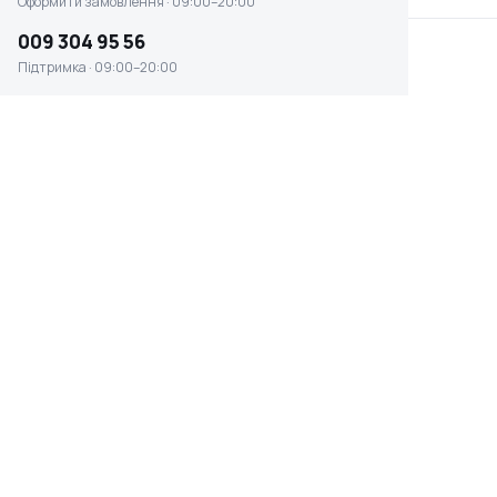
Оформити замовлення · 09:00–20:00
009 304 95 56
Підтримка · 09:00–20:00
Мотобур бензиновий
Подовжувач 1000мм для
GTM AG52H-D 1,46 кВт
шнека мотобуру Vulkan
без шнеку 83
GD620 81
Є в наявності
Є в наявності
9 999 ₴
899 ₴
Подовжувач 500мм для
Мотобур Vulkan GD620