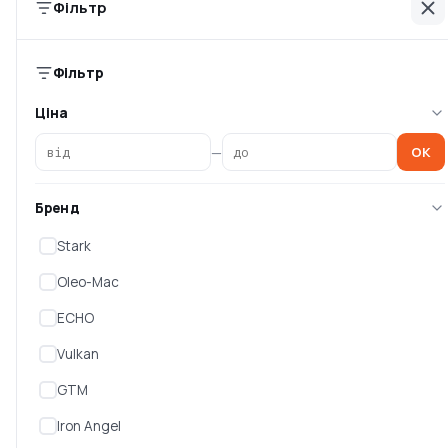
Фільтр
1 499 ₴
2 199 ₴
Фільтр
Ціна
—
OK
Бренд
Stark
Oleo-Mac
Шнек 200мм для
Шнек 100мм для мотобура
ECHO
мотобура Vulkan GD620
Vulkan GD620 81688
81690
Vulkan
Є в наявності
Є в наявності
GTM
1 799 ₴
1 149 ₴
Iron Angel