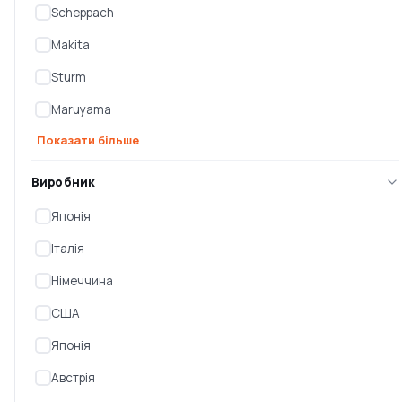
Scheppach
Makita
Sturm
Maruyama
Показати більше
Виробник
Акумуляторний
Акумуляторний
Японія
ґрунтовий бур Makita
ґрунтовий бур Makita
DDG460ZX7
DG001GZ05
Італія
Є в наявності
Є в наявності
Німеччина
30 770 ₴
34 648 ₴
США
Японія
Австрія