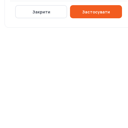
Закрити
Застосувати
Акумуляторний
Мотобур Iron Angel
ґрунтовий бур Makita
MD3353 PROFI
DG001GM105
Є в наявності
Немає в наявності
46 607 ₴
0 ₴