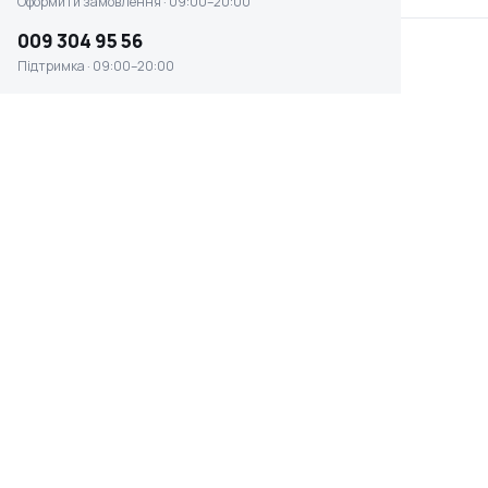
Оформити замовлення · 09:00–20:00
009 304 95 56
Підтримка · 09:00–20:00
Мотопомпа для хімічних
Мотопомпа Honda
речовин KS 80CW
WMP20X1 E1T
Є в наявності
Є в наявності
17 999 ₴
46 630 ₴