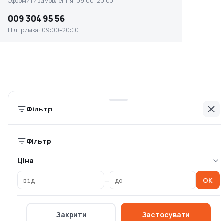
Оформити замовлення · 09:00–20:00
009 304 95 56
Підтримка · 09:00–20:00
Набір акумуляторних
Набір Metabo Combo Set
інструментів
2.7.1 12 V (685166000)
Konner&Sohnen KS ID
Є в наявності
Є в наявності
10 799 ₴
9 061 ₴
Фільтр
Фільтр
Ціна
—
OK
Закрити
Застосувати