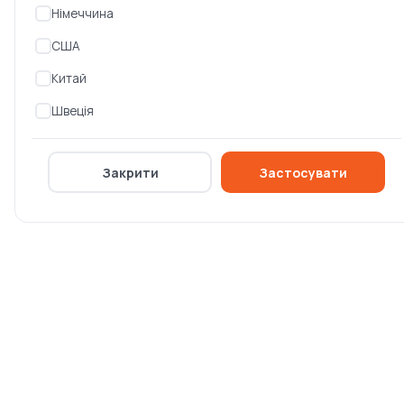
Німеччина
Топ
США
Китай
Швеція
Закрити
Застосувати
Пилка ручна Husqvarna
Пилка-насадка
300 CU (9672366-01)
Husqvarna 330 мм
(5056945-66)
Немає в наявності
Немає в наявності
0 ₴
0 ₴