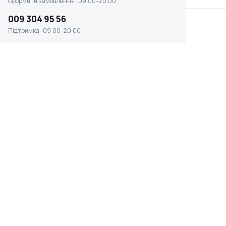
Оформити замовлення · 09:00–20:00
009 304 95 56
Підтримка · 09:00–20:00
Пилка для саду Gardena
Пилка садова складна
CombiSystem 300РР
Gardena 135Р (08742-
(08737-20.0
20.000.00)
Є в наявності
Є в наявності
1 391 ₴
1 625 ₴
Пилка розкладна
Ножівка садова