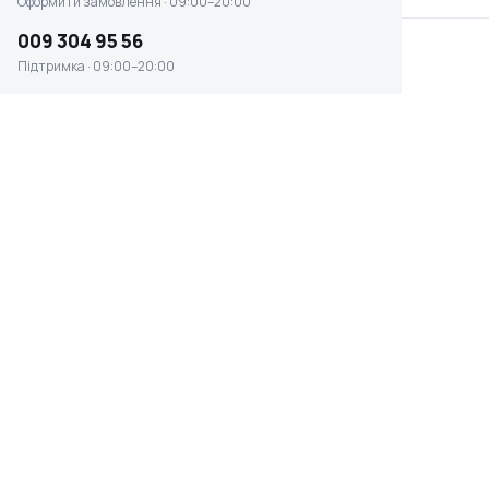
Оформити замовлення · 09:00–20:00
009 304 95 56
Підтримка · 09:00–20:00
Пневматіческай
Пневмодолото Mighty
відбійний молоток
Seven SC-221AC (26429)
Metabo DMH 290 (Наб
Немає в наявності
Немає в наявності
10 069 ₴
0 ₴
Топ
Пневмомолоток відбійний
Пневмо-відбійний