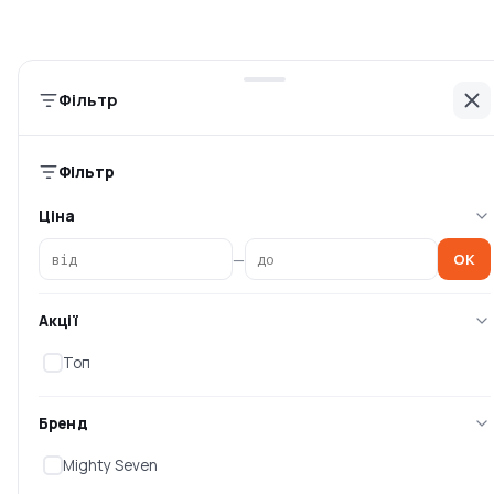
Mighty Seven SN-3222
молоток Metabo DMH 30
(26520)
SET (60411550
Немає в наявності
Немає в наявності
Фільтр
0 ₴
4 098 ₴
Фільтр
Ціна
—
OK
Акції
Інформація
Топ
Головна
Каталог брендів
Бренд
Блог
Mighty Seven
Оплата та доставка