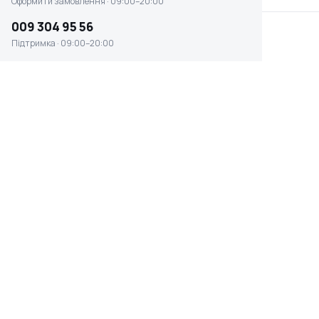
Оформити замовлення · 09:00–20:00
009 304 95 56
Підтримка · 09:00–20:00
Блок підготовки повітря Mighty Seven
SV-2220 (26447)
☆ ☆ ☆ ☆ ☆
Відсутня наявність
0 ₴
КЛАС
ГАРАНТІЯ
професійний
12 місяців
КРАЇНА ПОХОДЖЕННЯ
ОСОБЛИВОСТІ
Тайвань
з манометром
Швидке оформлення в 1 клік