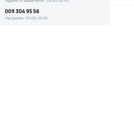
Оформити замовлення · 09:00–20:00
009 304 95 56
Підтримка · 09:00–20:00
Шина Husqvarna 16 "(3/8") (5089131-60)
☆ ☆ ☆ ☆ ☆
Відсутня наявність
0 ₴
ДОВЖИНА ШИНИ
ШИРИНА ПАЗА
40 см
1.5 мм
ТИП ДЕРЕВИНИ
КРОК ЛАНЦЮГА
для твердих порід
3/8"
Швидке оформлення в 1 клік
Гарантія 12 міс.
14 днів на
Оплата