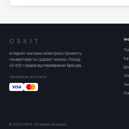
Ін
OSKIT
Го
Інтернет-магазин електроінструменту,
Ка
генераторів та садової техніки. Понад
40 000 товарів від перевірених брендів.
Бл
Оп
Приймаємо до оплати:
Ум
Ко
© 2026 OSKIT. Усі права захищені.