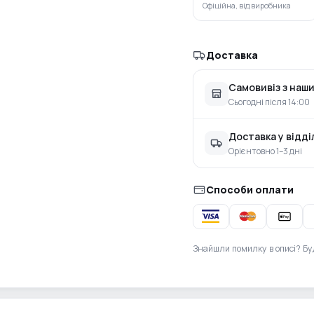
Офіційна, від виробника
Доставка
Самовивіз з наши
Сьогодні після 14:00
Доставка у відд
Орієнтовно 1–3 дні
Способи оплати
Знайшли помилку в описі? Бу