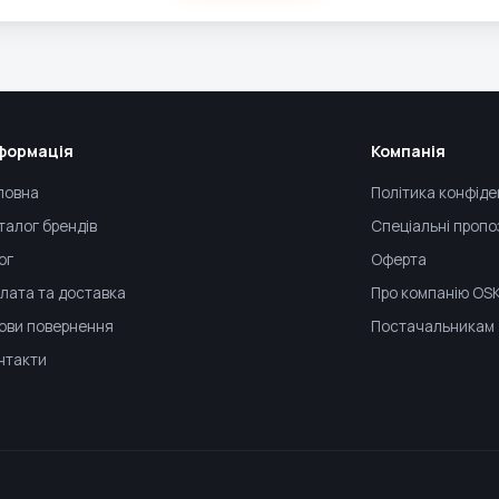
формація
Компанія
ловна
Політика конфіде
талог брендів
Спеціальні пропо
ог
Оферта
лата та доставка
Про компанію OS
ови повернення
Постачальникам
нтакти