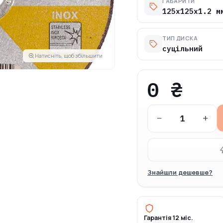
ГАБАРИТИ
125х125х1.2 м
ТИП ДИСКА
суцільний
Натисніть, щоб збільшити
0 ₴
−
+
Знайшли дешевше?
Гарантія 12 міс.