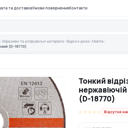
ата та доставка
Умови повернення
Контакти
›
Абразивні та шліфувальні матеріали
›
Відрізні диски
›
Makita
›
оский (D-18770)
Тонкий відрі
нержавіючій 
(D-18770)
☆ ☆ ☆ ☆ ☆
Відсутня на