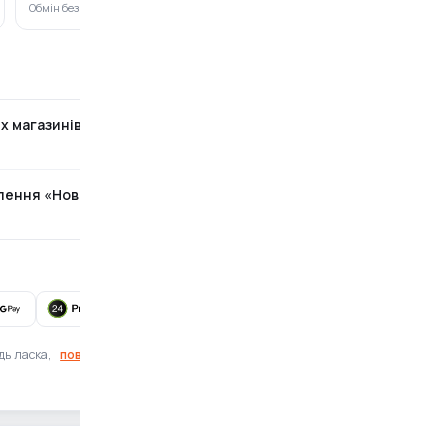
Обмін без зайвих питань
ПриватБанк · Monobank
х магазинів
Безкоштовно
ілення «Нова Пошта»
За тарифами перевізника
Готівка при отриманні також доступна
дь ласка,
повідомте нам