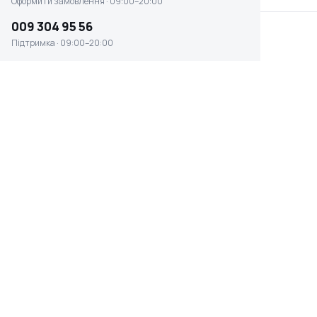
Оформити замовлення · 09:00–20:00
009 304 95 56
Підтримка · 09:00–20:00
Зірочка провідна Oregon (комплект)
(111178X)
☆ ☆ ☆ ☆ ☆
Відсутня наявність
0 ₴
ВИД
ПРИЗНАЧЕННЯ
зі змінним
для бензопил
кільцем
КРОК ЛАНЦЮГА
КРАЇНА ПОХОДЖЕННЯ
0.325''
Канада
Швидке оформлення в 1 клік