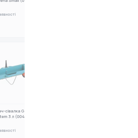
ena Small (0
12,5 л (00432-20.000.00
аявності
Немає в наявності
3 115 ₴
ч-сівалка Gardena
em 3 л (00420-20
аявності