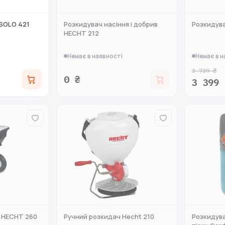
 SOLO 421
Розкидувач насіння і добрив
Розкидув
HECHT 212
Немає в наявності
Немає в н
3 739 ₴
0 ₴
3 399 
 HECHT 260
Ручний розкидач Hecht 210
Розкидува