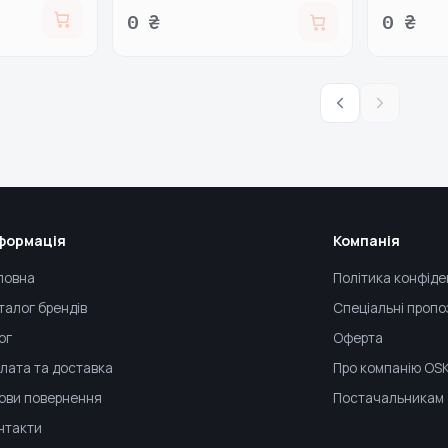
0 ₴
0 ₴
формація
Компанія
ловна
Політика конфіде
талог брендів
Спеціальні пропо
ог
Оферта
лата та доставка
Про компанію OS
ови повернення
Постачальникам
нтакти