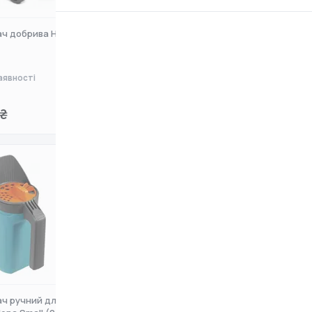
ач добрива HECHT 270
Розкидувач добрив HECHT 229
аявності
Немає в наявності
0 ₴
₴
ч ручний для солі та
Розкидувач-сівалка Gardena L