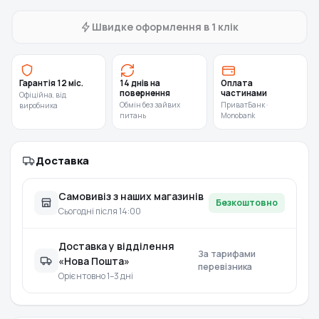
Швидке оформлення в 1 клік
Гарантія 12 міс.
14 днів на
Оплата
повернення
частинами
Офіційна, від
Обмін без зайвих
ПриватБанк ·
виробника
питань
Monobank
Доставка
Самовивіз з наших магазинів
Безкоштовно
Сьогодні після 14:00
Доставка у відділення
За тарифами
«Нова Пошта»
перевізника
Орієнтовно 1–3 дні