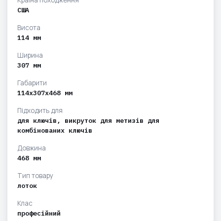
США
Висота
114 мм
Ширина
307 мм
Габарити
114х307х468 мм
Підходить для
для ключів, викруток для метизів для
комбінованих ключів
Довжина
468 мм
Тип товару
лоток
Клас
професійний