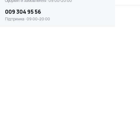
Оформити замовлення · 09:00–20:00
009 304 95 56
Підтримка · 09:00–20:00
Молоток Stanley 600г 325мм стальна
ручка (1-51-037)
☆ ☆ ☆ ☆ ☆
Відсутня наявність
0 ₴
ВАГА
МАТЕРІАЛ РУКОЯТІ
0.6 кг
сталь гума
ВИД
МАТЕРІАЛ БОЙКА
слюсарні
сталь
Швидке оформлення в 1 клік