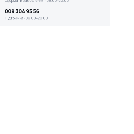
Оформити замовлення · 09:00–20:00
009 304 95 56
Підтримка · 09:00–20:00
Плиткоріз ручний Battipav PROFI EVO
103 ALU (61000EV)
☆ ☆ ☆ ☆ ☆
Є в наявності
16 695 ₴
ВАГА
КЛАС
14.5 кг
побутовий
ГАРАНТІЯ
КРАЇНА ПОХОДЖЕННЯ
12 місяців
Італія