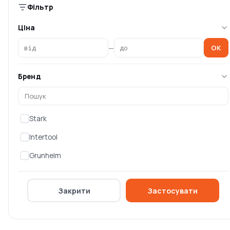
Фільтр
GR-2886 LED 2х2200 mAh
GR-2895U LED 2200 mAh
(12127
(121279
Ціна
Немає в наявності
Немає в наявності
—
OK
0 ₴
0 ₴
Бренд
Stark
Intertool
Grunhelm
Закрити
Застосувати
Ліхтар ручний Grunhelm
Ліхтар ручний
GR-235-10W LED 1400 mAh
акумуляторний
(1246
GRUNHELM GR-2820, 1 LED
Немає в наявності
Немає в наявності