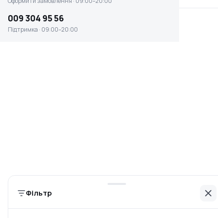
Оформити замовлення · 09:00–20:00
009 304 95 56
Підтримка · 09:00–20:00
Ліхтар Stark L-1-01 Li LED
Ліхтар ручний Grunhelm
(243000101)
GR-227 LED 400 mAh
(121281)
Є в наявності
Немає в наявності
993 ₴
0 ₴
Фільтр
Ліхтар ручний Grunhelm
Ліхтар ручний Grunhelm