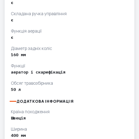
є
Складана ручка управління
є
Функція аерації
є
Діаметр задніх коліс
160 мм
Функції
аератор і скарифікація
Обсяг травозбірника
50 л
ДОДАТКОВА ІНФОРМАЦІЯ
Країна походження
Швеція
Ширина
400 мм