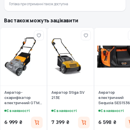
Готівка при отриманні також доступна
Вас також можуть зацікавити
Аератор-
Аератор Stiga SV
Аератор
скарифікатор
213E
електричний
електричний GTM
Sequoia SES1536
LS-S3805 (LS-S3
Є в наявності
Є в наявності
Є в наявності
6 999 ₴
7 399 ₴
6 598 ₴