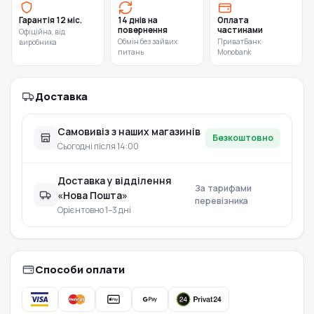
Гарантія 12 міс.
14 днів на
Оплата
повернення
частинами
Офіційна, від
Обмін без зайвих
ПриватБанк ·
виробника
питань
Monobank
Доставка
Самовивіз з наших магазинів
Безкоштовно
Сьогодні після 14:00
Доставка у відділення
За тарифами
«Нова Пошта»
перевізника
Орієнтовно 1–3 дні
Способи оплати