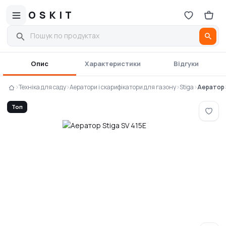
OSKIT
Опис
Характеристики
Відгуки
›
Техніка для саду
›
Аератори і скарифікатори для газону
›
Stiga
›
Аератор 
Топ