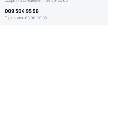
Оформити замовлення · 09:00–20:00
009 304 95 56
Підтримка · 09:00–20:00
Акумуляторна газонокосарка Makita
DLM530Z (без АКБ та ЗП)
☆ ☆ ☆ ☆ ☆
2 відгуки
Є в наявності
54 085 ₴
ТИП ЗАПУСКУ
ШИРИНА ОБРОБКИ
електростарт
53 см
ТИП ПЕРЕСУВАННЯ
ВАГА
несамохідна
39 кг
косарка