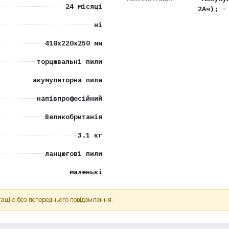
24 місяці
2Ач); -
ні
410х220х250 мм
торцювальні пили
акумуляторна пила
напівпрофесійний
Великобританія
3.1 кг
ланцюгові пили
маленькі
ацію без попереднього повідомлення.