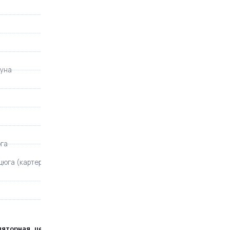
є
40 шт.
масляна
гуна
металеві шестерні
є
90PX
3/8"
га
є
цюга (картера)
0.055 л
ні
плавний пуск інерційний гальмо ланцюга
ляторная цепная пила; - аккумулятор (Li-ion, 18В,