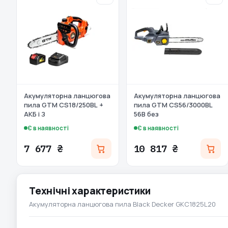
Акумуляторна ланцюгова
Акумуляторна ланцюгова
пила GTM CS18/250BL +
пила GTM CS56/3000BL
АКБ і З
56В без
Є в наявності
Є в наявності
7 677 ₴
10 817 ₴
Технічні характеристики
Акумуляторна ланцюгова пила Black Decker GKC1825L20