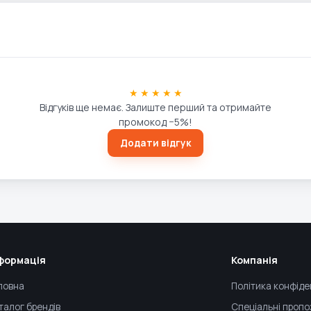
★ ★ ★ ★ ★
Відгуків ще немає. Залиште перший та отримайте
промокод −5%!
Додати відгук
формація
Компанія
ловна
Політика конфіде
талог брендів
Спеціальні пропо