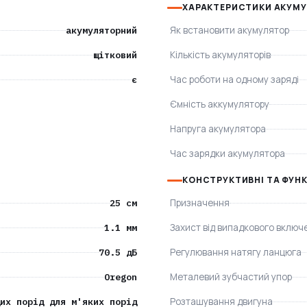
ХАРАКТЕРИСТИКИ АКУМ
акумуляторний
Як встановити акумулятор
щітковий
Кількість акумуляторів
є
Час роботи на одному заряді
Ємність аккумулятору
Напруга акумулятора
Час зарядки акумулятора
КОНСТРУКТИВНІ ТА ФУН
25 см
Призначення
1.1 мм
Захист від випадкового включ
70.5 дБ
Регулювання натягу ланцюга
Oregon
Металевий зубчастий упор
их порід для м'яких порід
Розташування двигуна