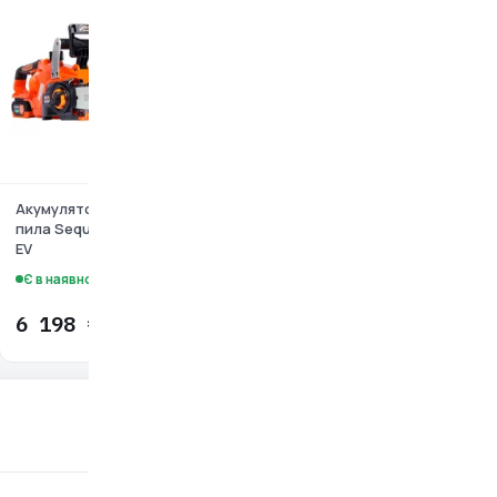
Акумуляторна ланцюгова
Акумуляторна ланцюгова
пила Sequoia SBC2012BS-
пила Makita DUC122Z
EV
(без акум
Є в наявності
Є в наявності
6 198 ₴
9 477 ₴
Знайшли помилку?