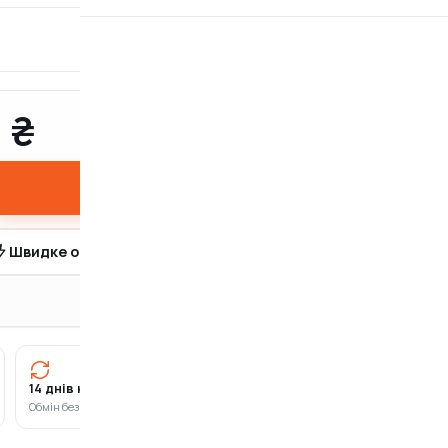
ДОВЖИНА ШИНИ
25 см
 ₴
Купити
Швидке оформлення в 1 клік
14 днів на повернення
Оплата частинами
Обмін без зайвих питань
ПриватБанк · Monobank