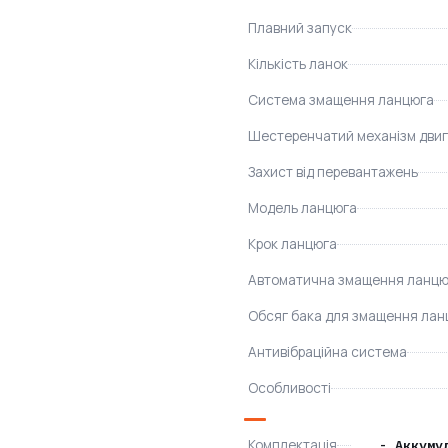
Плавний запуск
Кількість ланок
Система змащення ланцюга
Шестеренчатий механізм дви
Захист від перевантажень
Модель ланцюга
Крок ланцюга
Автоматична змащення ланцю
Обсяг бака для змащення лан
Антивібраційна система
Особливості
Комплектація
- Аккуму