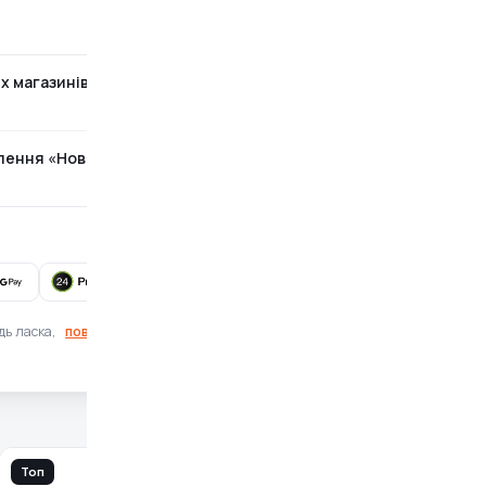
х магазинів
Безкоштовно
ілення «Нова Пошта»
За тарифами перевізника
Готівка при отриманні також доступна
дь ласка,
повідомте нам
Топ