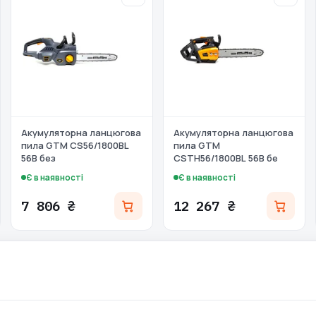
Акумуляторна ланцюгова
Акумуляторна ланцюгова
пила GTM CS56/1800BL
пила GTM
56В без
CSTH56/1800BL 56В бе
Є в наявності
Є в наявності
7 806 ₴
12 267 ₴