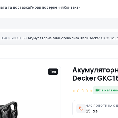
ата та доставка
Умови повернення
Контакти
›
BLACK&DECKER
›
Акумуляторна ланцюгова пила Black Decker GKC1825L
Акумуляторн
Топ
Decker GKC1
☆ ☆ ☆ ☆ ☆
Є в наявно
ЧАС РОБОТИ НА О
15 хв