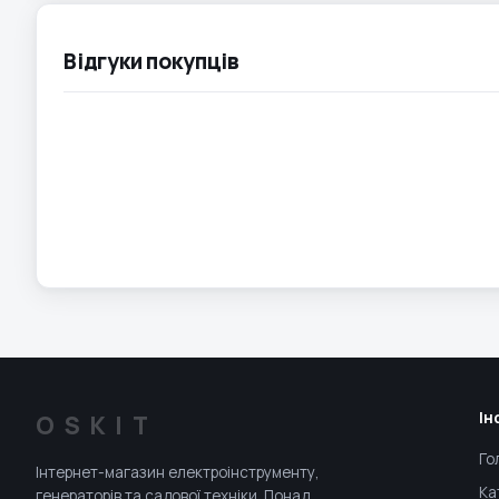
Відгуки покупців
Ін
OSKIT
Го
Інтернет-магазин електроінструменту,
Ка
генераторів та садової техніки. Понад