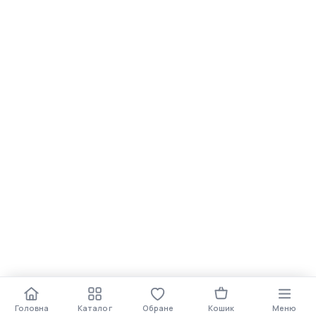
Політика конфіденційності
Спеціальні пропозиції
Оферта
Про компанію OSKIT
Постачальникам
009 543 62 85
009 739 51 71
009 304 95 56
Оформити замовлення
Оформити замовлення
Підтримка
© 2026 OSKIT. Усі права захищені.
Електроінструмент та обладнання
Купити
−
+
0 ₴
Головна
Каталог
Обране
Кошик
Меню