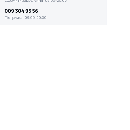
Оформити замовлення · 09:00–20:00
009 304 95 56
Підтримка · 09:00–20:00
Бензопилки Stark PCS-5216
☆ ☆ ☆ ☆ ☆
Відсутня наявність
0 ₴
ПОТУЖНІСТЬ, К.С.
ВАГА
3.2 к.с.
6 кг
РІВЕНЬ ШУМУ
ОБ'ЄМ ПАЛИВНОГО БАКА
114 дБ
0.55 л
Швидке оформлення в 1 клік
Гарантія 12 міс.
14 днів на
Оплата