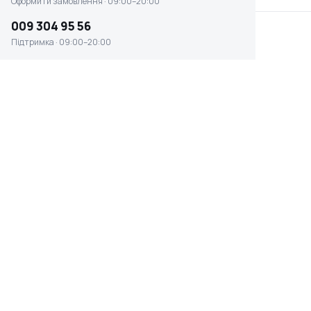
Оформити замовлення · 09:00–20:00
009 304 95 56
Підтримка · 09:00–20:00
Електричний тріммер Bosch ART 37
(0600878M20)
☆ ☆ ☆ ☆ ☆
Відсутня наявність
0 ₴
ПОТУЖНІСТЬ, ВТ
ВАГА
1000 Вт
4.7 кг
ВИД
КОНСТРУКЦІЯ ШТАНГИ
електрокоси
розбірна