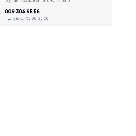
Оформити замовлення · 09:00–20:00
009 304 95 56
Підтримка · 09:00–20:00
Газонокосарка Honda HRG466CSKEH
☆ ☆ ☆ ☆ ☆
Відсутня наявність
0 ₴
ТИП ЗАПУСКУ
ШИРИНА ОБРОБКИ
ручний стартер
46 см
ПОТУЖНІСТЬ, К.С.
ВАГА
4.4 к.с.
30 кг