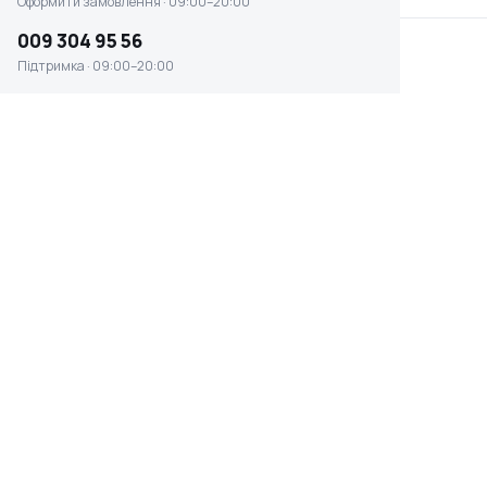
Оформити замовлення · 09:00–20:00
009 304 95 56
Підтримка · 09:00–20:00
Газонокосарка Zipper ZI-BRM56
☆ ☆ ☆ ☆ ☆
Відсутня наявність
0 ₴
ШИРИНА ОБРОБКИ
ТИП ЗАПУСКУ
56 см
ручний стартер
ПОТУЖНІСТЬ, К.С.
ВАГА
4.07 к.с.
38 кг
Швидке оформлення в 1 клік
Гарантія 12 міс.
14 днів на
Оплата