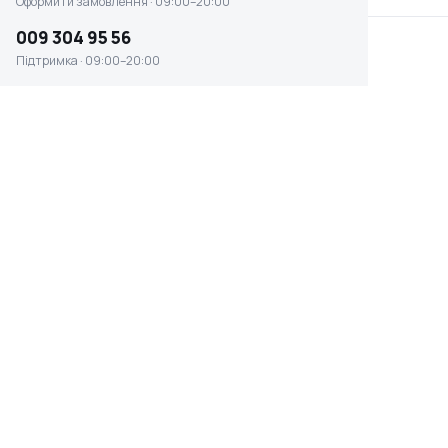
Оформити замовлення · 09:00–20:00
009 304 95 56
Підтримка · 09:00–20:00
Підмітальна машина Karcher S 4 Twin
(1.766-365.0)
☆ ☆ ☆ ☆ ☆
Відсутня наявність
0 ₴
ПРОДУКТИВНІСТЬ
ВАГА
2400 м.кв./год
10.2 кг
ЖИВЛЕННЯ
КРАЇНА ПОХОДЖЕННЯ
механічні
Німеччина