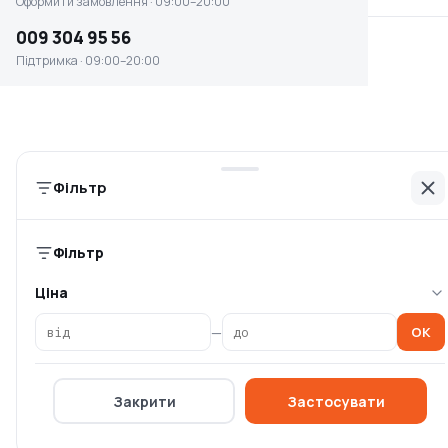
Оформити замовлення · 09:00–20:00
009 304 95 56
Підтримка · 09:00–20:00
Мачете Hecht 640х440
Ніж садовий Hecht 35 см
мм (HECHT600636)
(HECHT600635)
Немає в наявності
Немає в наявності
0 ₴
0 ₴
Фільтр
Фільтр
Ціна
—
OK
Інформація
Закрити
Застосувати
Головна
Каталог брендів