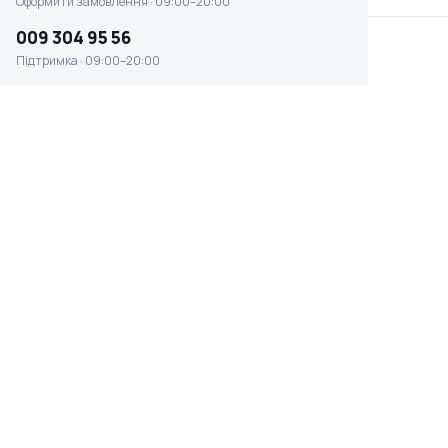
Оформити замовлення · 09:00–20:00
009 304 95 56
Підтримка · 09:00–20:00
Сучкоріз Gardena SlimCut (12010-
20.000.00)
☆ ☆ ☆ ☆ ☆
Відсутня наявність
3 424 ₴
ВАГА
ДОВЖИНА
1.2 кг
1170 мм
МАКСИМАЛЬНИЙ
МАТЕРІАЛ ЛЕЗА
ДІАМЕТР ЗРІЗУ
сталь
28 мм