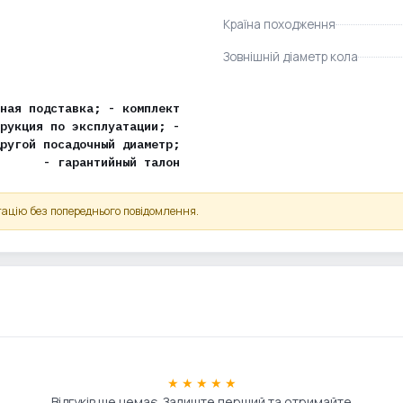
Країна походження
Зовнішній діаметр кола
ная подставка; - комплект
рукция по эксплуатации; -
ругой посадочный диаметр;
- гарантийный талон
ацію без попереднього повідомлення.
★ ★ ★ ★ ★
Відгуків ще немає. Залиште перший та отримайте