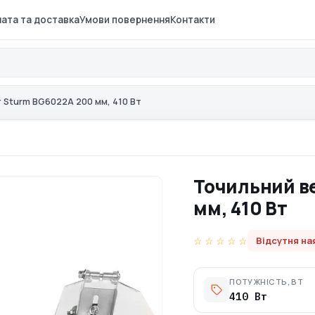
ата та доставка
Умови повернення
Контакти
 Sturm BG6022A 200 мм, 410 Вт
Точильний в
мм, 410 Вт
☆ ☆ ☆ ☆ ☆
Відсутня на
ПОТУЖНІСТЬ, ВТ
410 Вт