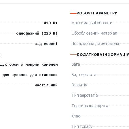
РОБОЧІ ПАРАМЕТРИ
410 Вт
Максимальні обороти
однофазний (220 В)
Оброблюваний матеріал
від мережі
Посадковий діаметр кола
І
ДОДАТКОВА ІНФОРМАЦІ
дуктором з мокрим каменем
Вага
 для кусачок для стамесок
Вид верстата
настільний
Гарантія
Тип верстатів
Товщина шліфкруга
Клас
Тип товару