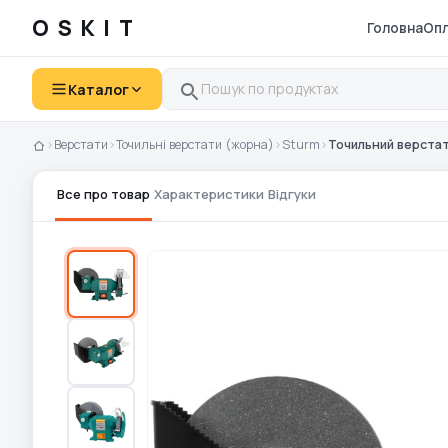
OSKIT
Головна
Опл
Каталог
›
Верстати
›
Точильні верстати (жорна)
›
Sturm
›
Точильний верстат
Все про товар
Характеристики
Відгуки