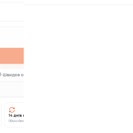
ГАРАНТІЯ
24 місяці
Купити
Швидке оформлення в 1 клік
14 днів на повернення
Оплата частинами
Обмін без зайвих питань
ПриватБанк · Monobank