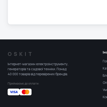
Ін
OSKIT
Го
Інтернет-магазин електроінструменту,
Ка
генераторів та садової техніки. Понад
40 000 товарів від перевірених брендів.
Бл
Оп
Приймаємо до оплати:
Ум
Ко