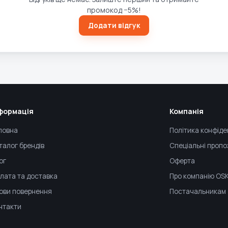
промокод −5%!
Додати відгук
формація
Компанія
ловна
Політика конфіде
талог брендів
Спеціальні пропо
ог
Оферта
лата та доставка
Про компанію OS
ови повернення
Постачальникам
нтакти