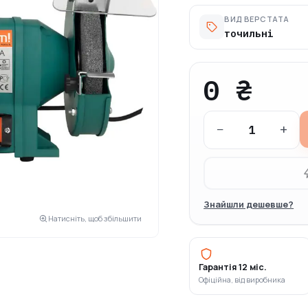
ВИД ВЕРСТАТА
точильні
0 ₴
−
+
Знайшли дешевше?
Натисніть, щоб збільшити
Гарантія 12 міс.
Офіційна, від виробника