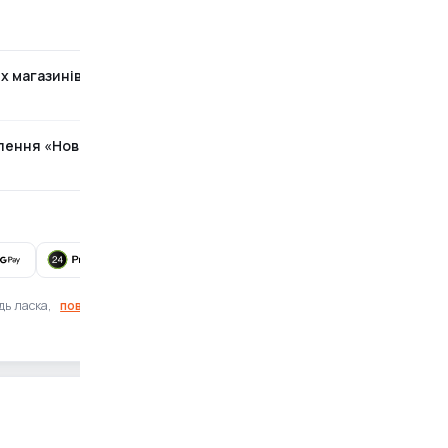
х магазинів
Безкоштовно
ілення «Нова Пошта»
За тарифами перевізника
Готівка при отриманні також доступна
дь ласка,
повідомте нам
Знайшли помилку?