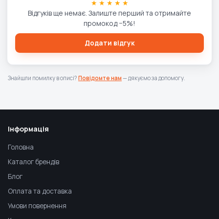
★ ★ ★ ★ ★
Відгуків ще немає. Залиште перший та отримайте
промокод −5%!
Додати відгук
Знайшли помилку в описі?
Повідомте нам
— дякуємо за допомогу.
Інформація
Головна
Каталог брендів
Блог
Оплата та доставка
Умови повернення