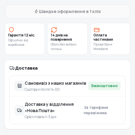
Швидке оформлення в 1 клік
Гарантія 12 міс.
14 днів на
Оплата
повернення
частинами
Офіційна, від
Обмін без зайвих
ПриватБанк ·
виробника
питань
Monobank
Доставка
Самовивіз з наших магазинів
Безкоштовно
Сьогодні після 14:00
Доставка у відділення
За тарифами
«Нова Пошта»
перевізника
Орієнтовно 1–3 дні