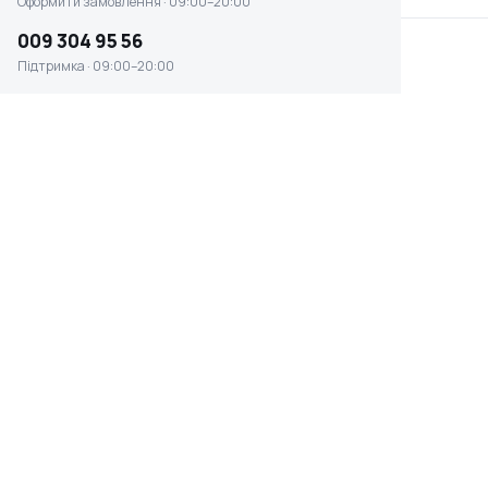
Оформити замовлення · 09:00–20:00
009 304 95 56
Підтримка · 09:00–20:00
Штангенциркуль Intertool 150 мм (MT-
3005)
☆ ☆ ☆ ☆ ☆
Відсутня наявність
0 ₴
ТОЧНІСТЬ ВИМІРЮВАННЯ
ВАГА
0.02 мм
0.333 кг
ВИМІРЮВАЛЬНА ШКАЛА
МАТЕРІАЛ
міліметр
нержавіюча сталь
Швидке оформлення в 1 клік