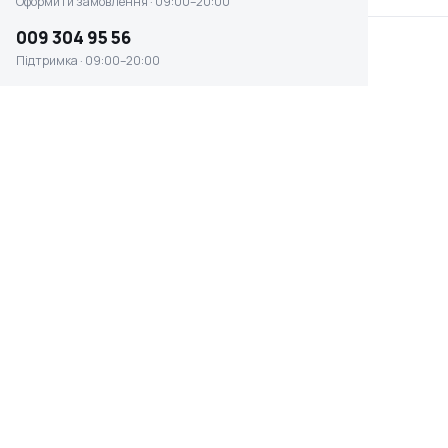
Оформити замовлення · 09:00–20:00
009 304 95 56
Підтримка · 09:00–20:00
Термометр інфрачервоний Stanley
FatMax (FMHT0-77422)
☆ ☆ ☆ ☆ ☆
Відсутня наявність
0 ₴
ВАГА
КЛАС
0.66 кг
професійний
ГАБАРИТИ
КРАЇНА ПОХОДЖЕННЯ
150х262х90 мм
США