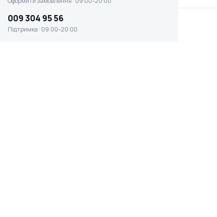
Оформити замовлення · 09:00–20:00
009 304 95 56
Підтримка · 09:00–20:00
Вібратор глибинний для бетону
Кентавр ВБР1502Э
☆ ☆ ☆ ☆ ☆
Є в наявності
4 943 ₴
НАПРУГА, В
ПОТУЖНІСТЬ, ВТ
220
1500
ДІАМЕТР ВІБРОБУЛАВИ,
ММ
МАСА НЕТТО/БРУТТО, КГ
28 32 38 45 50 60
6,3 / 7,0