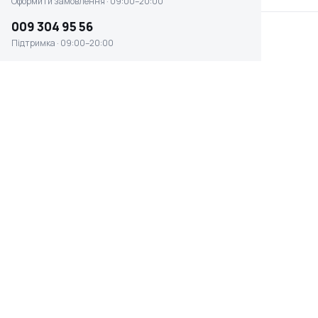
Оформити замовлення · 09:00–20:00
009 304 95 56
Підтримка · 09:00–20:00
Плазморіз Hugong InverCut 100
(750060100)
☆ ☆ ☆ ☆ ☆
Є в наявності
43 155 ₴
ПОТУЖНІСТЬ, КВТ
ВАГА
18.5 кВт
43.2 кг
ТИП ЕЛЕКТРИЧНОГО
НАПРУГА
СТРУМУ
380 В
DC
Швидке оформлення в 1 клік